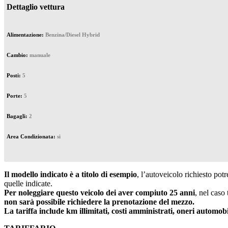
Dettaglio vettura
Alimentazione:
Benzina/Diesel Hybrid
Cambio:
manuale
Posti:
5
Porte:
5
Bagagli:
2
Area Condizionata:
si
Il modello indicato è a titolo di esempio
, l’autoveicolo richiesto po
quelle indicate.
Per noleggiare questo veicolo dei aver compiuto 25 anni
, nel caso
non sarà possibile richiedere la prenotazione del mezzo.
La tariffa include km illimitati, costi amministrati, oneri automobi