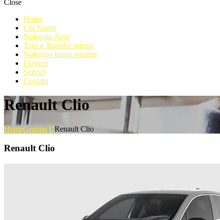
Close
Home
Chi Siamo
Noleggio Auto
Tour e Transfer privati
Noleggio lungo termine
Furgoni
Servizi
Contatti
Renault Clio
Home
Gruppo C
Renault Clio
Renault Clio