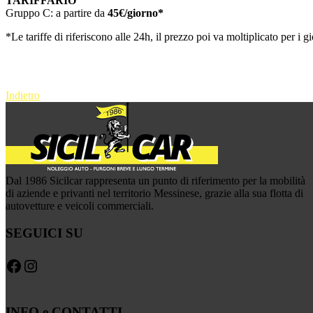
TARIFFARIO
Gruppo C: a partire da
45€/giorno*
*Le tariffe di riferiscono alle 24h, il prezzo poi va moltiplicato per i g
Indietro
Dal 1986 Sicilcar rappresenta un punto di riferimento per la mobilità
di aziende e privanti nel territorio Messinese, grazie alla sua flotta di
autovetture e veicoli commerciali.
SEGUICI SU
Facebook
Instagram
INFO e CONTATTI