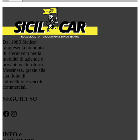
Dal 1986 Sicilcar
rappresenta un punto
di riferimento per la
mobilità di aziende e
privanti nel territorio
Messinese, grazie alla
sua flotta di
autovetture e veicoli
commerciali.
SEGUICI SU
Facebook
Instagram
INFO e