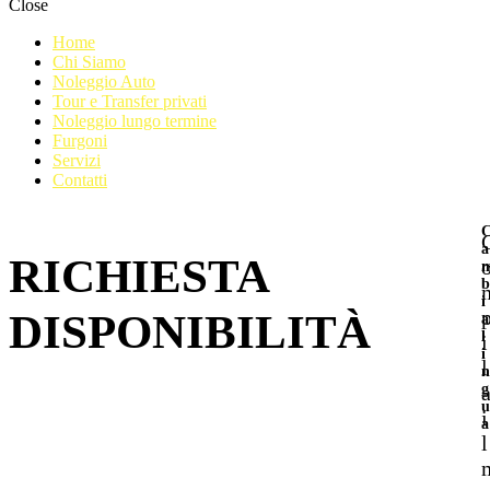
Close
Home
Chi Siamo
Noleggio Auto
Tour e Transfer privati
Noleggio lungo termine
Furgoni
Servizi
Contatti
a
RICHIESTA
b
i
DISPONIBILITÀ
a
l
i
i
l
n
g
u
i
a
l