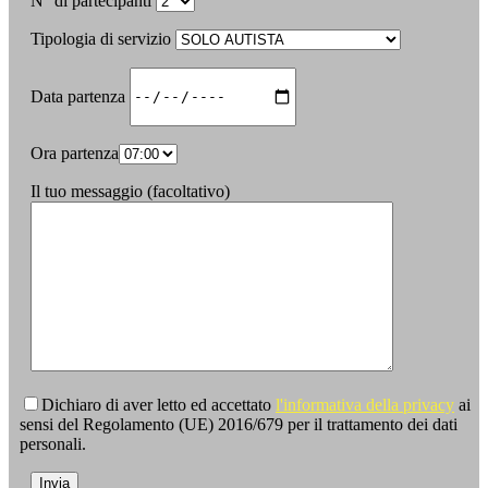
N° di partecipanti
Tipologia di servizio
Data partenza
Ora partenza
Il tuo messaggio (facoltativo)
Dichiaro di aver letto ed accettato
l'informativa della privacy
ai
sensi del Regolamento (UE) 2016/679 per il trattamento dei dati
personali.