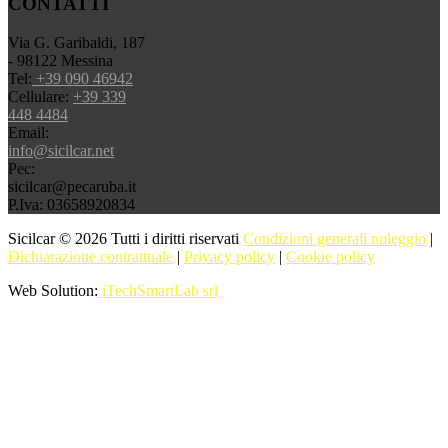
CONTATTI
Via G. Garibaldi, 187
- 98122 Messina
Tel:
+39 090 46942
Cellulare:
+39 339
448 4484
Email:
info@sicilcar.net
Pec:
sicilcar@pecaruba.it
P.Iva: 03658920834
Sicilcar © 2026 Tutti i diritti riservati
Condizioni generali noleggio
|
Dichiarazione contrattuale
|
Privacy policy
|
Cookie policy
Web Solution:
iTechSmartLab srl