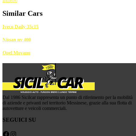
Indietro
Similar Cars
Iveco Daily 35c15
Nissan nv 400
Opel Movano
Dal 1986 Sicilcar rappresenta un punto di riferimento per la mobilità
di aziende e privanti nel territorio Messinese, grazie alla sua flotta di
autovetture e veicoli commerciali.
SEGUICI SU
Facebook
Instagram