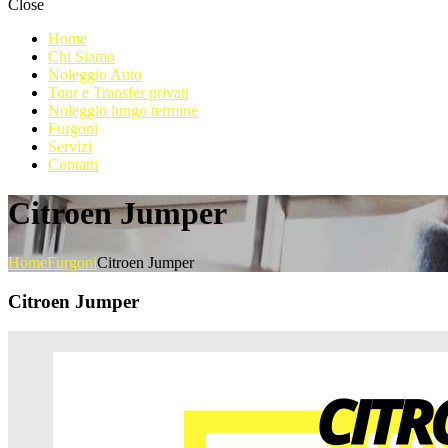
Close
Home
Chi Siamo
Noleggio Auto
Tour e Transfer privati
Noleggio lungo termine
Furgoni
Servizi
Contatti
Citroen Jumper
Home
Furgoni
Citroen Jumper
Citroen Jumper