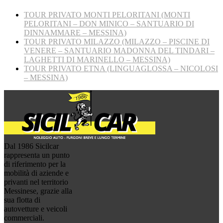
TOUR PRIVATO MONTI PELORITANI (MONTI
PELORITANI – DON MINICO – SANTUARIO DI
DINNAMMARE – MESSINA)
TOUR PRIVATO MILAZZO (MILAZZO – PISCINE DI
VENERE – SANTUARIO MADONNA DEL TINDARI –
LAGHETTI DI MARINELLO – MESSINA)
TOUR PRIVATO ETNA (LINGUAGLOSSA – NICOLOSI
– MESSINA)
Dal 1986 Sicilcar
rappresenta un punto
di riferimento per la
mobilità di aziende e
privanti nel territorio
Messinese, grazie alla
sua flotta di
autovetture e veicoli
commerciali.