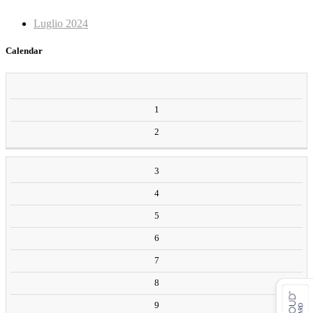
Luglio 2024
Calendar
AGOSTO
2026
1
2
L
M
M
G
V
S
D
3
4
5
6
7
8
9