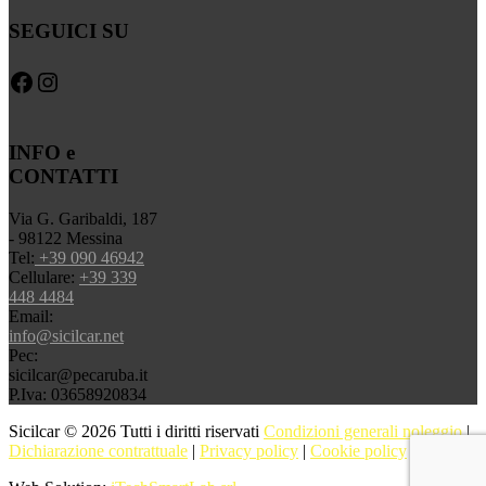
SEGUICI SU
Facebook
Instagram
INFO e
CONTATTI
Via G. Garibaldi, 187
- 98122 Messina
Tel:
+39 090 46942
Cellulare:
+39 339
448 4484
Email:
info@sicilcar.net
Pec:
sicilcar@pecaruba.it
P.Iva: 03658920834
Sicilcar © 2026 Tutti i diritti riservati
Condizioni generali noleggio
|
Dichiarazione contrattuale
|
Privacy policy
|
Cookie policy