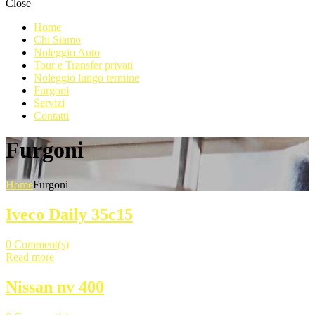
Close
Home
Chi Siamo
Noleggio Auto
Tour e Transfer privati
Noleggio lungo termine
Furgoni
Servizi
Contatti
Furgoni
Home
Furgoni
Iveco Daily 35c15
0
Comment(s)
Read more
Nissan nv 400