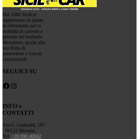
Dal 1986 Sicilcar
rappresenta un punto
di riferimento per la
mobilità di aziende e
privanti nel territorio
Messinese, grazie alla
sua flotta di
autovetture e veicoli
commerciali.
SEGUICI SU
Facebook
Instagram
INFO e
CONTATTI
Via G. Garibaldi, 187
- 98122 Messina
Tel:
+39 090 46942