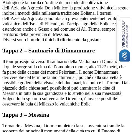
Biologico è la parola d’ordine del metodo di coltivazione
dell’Azienda Agricola Don Minico; la produzione vitivinicola segue
inoltre i metodi della millenaria tradizione Eoliana. I terreni
dell’Azienda Agricola sono ubicati prevalentemente nel fertile cono
vulcanico dell’Isola di Filicudi, nell’arcipelago delle Eolie, e si
estendono anche a Gesso e nel comune di Alì Terme, sempre nel
territorio della provincia di Messina.
Diversi sono i prodotti tipici di riferimento da gustare.
Tappa 2 – Santuario di Dinnammare
Il tour proseguirà verso Il santuario della Madonna di Dinnammare,
il quale sorge sulla cima dell’omonimo monte, alto 1127 metri, che
fa parte della catena dei monti Peloritani. Il nome Dinnammare
deriverebbe dal termine latino “bimaris”, poiché dalla sua vetta è
possibile godere della visuale dei due mari, lo Jonio e il Tirreno. Dal
piazzale della chiesa sarà possibile si può ammirare la città di
Messina in tutta la sua grandezza e lo stretto nella sua maestosità.
Volgendo lo sguardo sul versante Tirrenico, è invece possibile
osservare la baia di Milazzo le vulcaniche Eolie.
Tappa 3 – Messina
Tornando a Messina, il tour completerà la sua avventura tramite la
scoperta dei principali monumenti della città tra cui il Duomo di